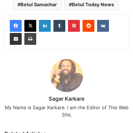
Betul Samachar
Betul Today News
LinkedIn
Tumblr
Pinterest
Reddit
VKontakte
Share via Email
Print
Sagar Karkare
My Name is Sagar Karkare. I am the Editor of This Web
Site,