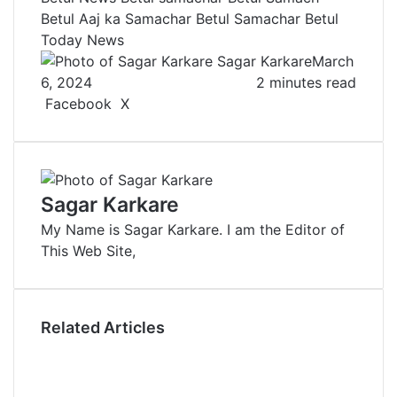
Betul Aaj ka Samachar
Betul Samachar
Betul
Today News
Sagar Karkare
March
6, 2024
2 minutes read
Facebook
X
L
T
P
R
V
S
P
i
u
i
e
K
h
r
n
m
n
d
o
a
i
k
b
t
d
n
r
n
e
l
e
i
t
e
t
Sagar Karkare
d
r
r
t
a
v
My Name is Sagar Karkare. I am the Editor of
I
e
k
i
This Web Site,
n
s
t
a
t
e
E
m
a
Related Articles
i
l