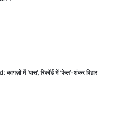
ं में ‘पास’, रिकॉर्ड में ‘फेल’-शंकर विहार