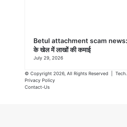
Betul attachment scam news: साहब
के खेल में लाखों की कमाई
July 29, 2026
© Copyright 2026, All Rights Reserved | Tech.
Privacy Policy
Contact-Us
Facebook
X
WhatsApp
Telegram
Back
to
top
button