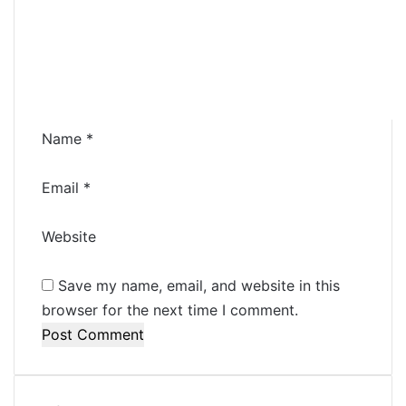
m
e
n
t
*
Name
*
Email
*
Website
Save my name, email, and website in this
browser for the next time I comment.