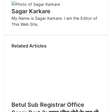
k
b
t
d
n
r
n
e
l
e
i
t
e
t
Sagar Karkare
d
r
r
t
a
v
My Name is Sagar Karkare. I am the Editor of
I
e
k
i
This Web Site,
n
s
t
a
t
e
E
m
a
Related Articles
i
l
Betul Sub Registrar Office