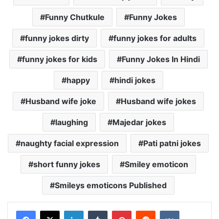
Funny Chutkule
Funny Jokes
funny jokes dirty
funny jokes for adults
funny jokes for kids
Funny Jokes In Hindi
happy
hindi jokes
Husband wife joke
Husband wife jokes
laughing
Majedar jokes
naughty facial expression
Pati patni jokes
short funny jokes
Smiley emoticon
Smileys emoticons Published
LinkedIn
Tumblr
Pinterest
Reddit
VKontakte