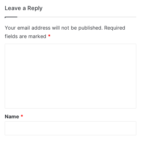
Leave a Reply
Your email address will not be published.
Required
fields are marked
*
C
o
m
m
e
n
t
*
Name
*