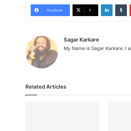
LinkedIn
Tumblr
Facebook
X
Sagar Karkare
My Name is Sagar Karkare. I a
Related Articles