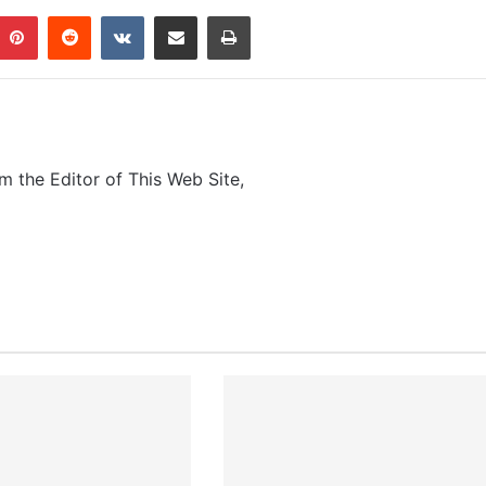
Pinterest
Reddit
VKontakte
Share via Email
Print
m the Editor of This Web Site,